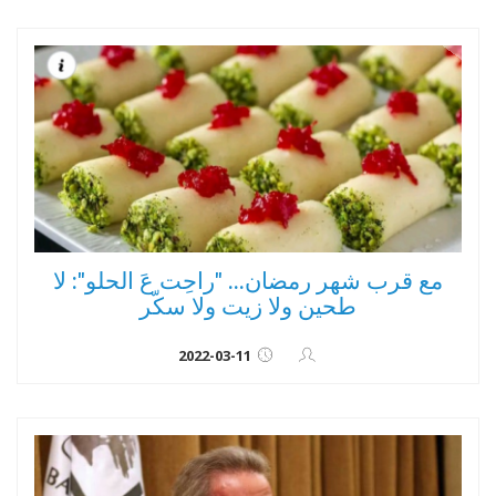
مع قرب شهر رمضان... "راحِت عَ الحلو": لا
طحين ولا زيت ولا سكّر
2022-03-11