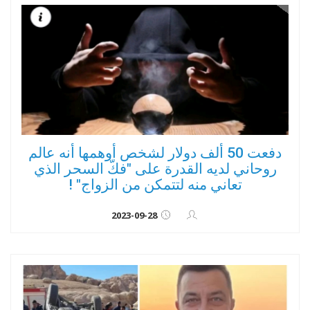
دفعت 50 ألف دولار لشخص أوهمها أنه عالم
روحاني لديه القدرة على "فكّ السحر الذي
تعاني منه لتتمكن من الزواج" !
2023-09-28