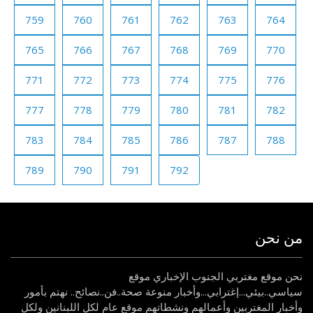
759
760
761
762
763
764
765
766
767
768
769
770
771
772
773
774
775
776
777
778
779
780
781
782
783
784
785
786
787
788
789
790
791
792
من نحن
نحن موقع مغتربي الجنوب الإخباري موقع
سياسي..بيئي...إغترابي...وأخبار منوعة صحة..فن..نصائح.. نهتم بأمور
وأخبار المغتربين وأعمالهم ونشطاتهم موقع عام لكل اللبنانين ولكل