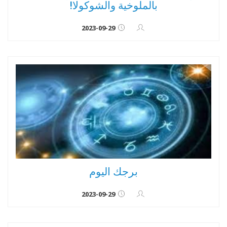
بالملوخية والشوكولا!
2023-09-29
برجك اليوم
2023-09-29