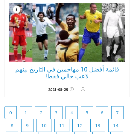
قائمة أفضل 10 مهاجمين في التاريخ بينهم
لاعب حالي فقط!
2021-05-29
0
1
2
3
4
5
6
7
8
9
10
11
12
13
14