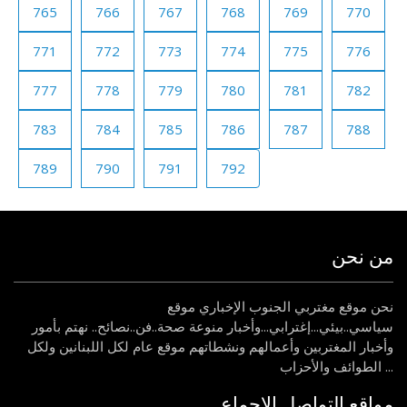
765
766
767
768
769
770
771
772
773
774
775
776
777
778
779
780
781
782
783
784
785
786
787
788
789
790
791
792
من نحن
نحن موقع مغتربي الجنوب الإخباري موقع
سياسي..بيئي...إغترابي...وأخبار منوعة صحة..فن..نصائح.. نهتم بأمور
وأخبار المغتربين وأعمالهم ونشطاتهم موقع عام لكل اللبنانين ولكل
الطوائف والأحزاب ...
مواقع التواصل الاجماع