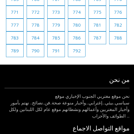
771
772
773
774
775
776
777
778
779
780
781
782
783
784
785
786
787
788
789
790
791
792
من نحن
نحن موقع مغتربي الجنوب الإخباري موقع
سياسي..بيئي...إغترابي...وأخبار منوعة صحة..فن..نصائح.. نهتم بأمور
وأخبار المغتربين وأعمالهم ونشطاتهم موقع عام لكل اللبنانين ولكل
الطوائف والأحزاب ...
مواقع التواصل الاجماع