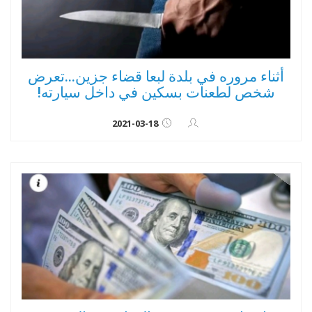
أثناء مروره في بلدة لبعا قضاء جزين...تعرض
شخص لطعنات بسكين في داخل سيارته!
2021-03-18