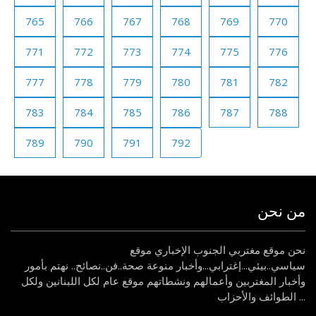
765
766
767
768
769
770
771
772
773
774
775
776
777
778
779
780
781
782
783
784
785
786
787
788
789
790
791
792
من نحن
نحن موقع مغتربي الجنوب الإخباري موقع
سياسي..بيئي...إغترابي...وأخبار منوعة صحة..فن..نصائح.. نهتم بأمور
وأخبار المغتربين وأعمالهم ونشطاتهم موقع عام لكل اللبنانين ولكل
الطوائف والأحزاب ...