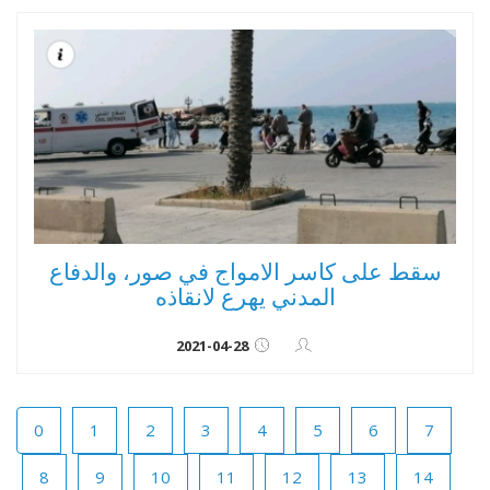
سقط على كاسر الامواج في صور، والدفاع
المدني يهرع لانقاذه
2021-04-28
0
1
2
3
4
5
6
7
8
9
10
11
12
13
14