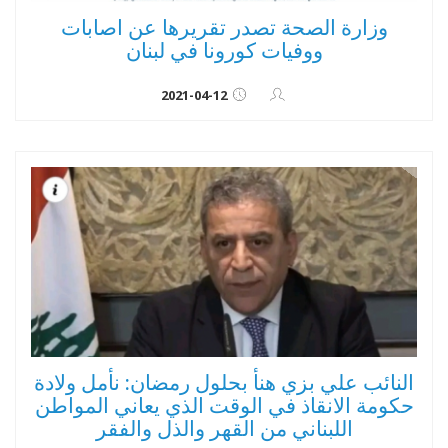
وزارة الصحة تصدر تقريرها عن اصابات
ووفيات كورونا في لبنان
2021-04-12
النائب علي بزي هنأ بحلول رمضان: نأمل ولادة
حكومة الانقاذ في الوقت الذي يعاني المواطن
اللبناني من القهر والذل والفقر