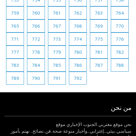
759
760
761
762
763
764
765
766
767
768
769
770
771
772
773
774
775
776
777
778
779
780
781
782
783
784
785
786
787
788
789
790
791
792
من نحن
نحن موقع مغتربي الجنوب الإخباري موقع
سياسي..بيئي...إغترابي...وأخبار منوعة صحة..فن..نصائح.. نهتم بأمور