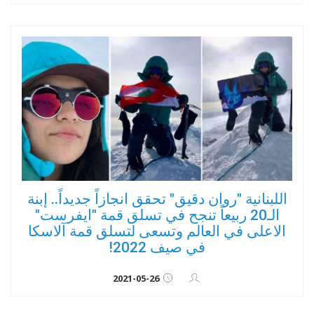
اللبنانية "روان دقيق" تحقق انجازاً جديداً.. إبنة
الـ20 ربيعاً تنجح في تسلق قمة "ايفرست"
الاعلى في العالم وتسعى لتسلق قمة آلاسكا
في صيف 2022!
2021-05-26