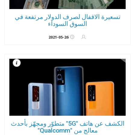
تسعيرة الاقفال لصرف الدولار مرتفعة في
السوق السوداء
2021-05-26
الكشف عن هاتف "5G" متطوّر ومجهّز بأحدث
معالج من "Qualcomm"